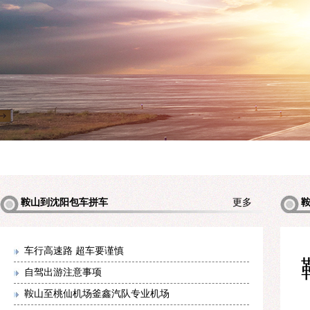
鞍山到沈阳包车拼车
更多
包车拼
车行高速路 超车要谨慎
自驾出游注意事项
鞍山至桃仙机场釜鑫汽队专业机场